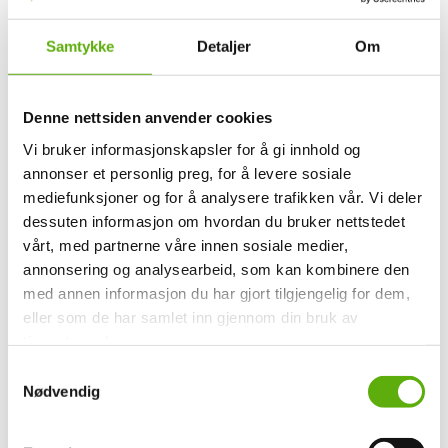
Email:
thomas.grimestrand@datelco.no
Telefonnummer:
942 05 461
Samtykke
Detaljer
Om
Denne nettsiden anvender cookies
Vi bruker informasjonskapsler for å gi innhold og
annonser et personlig preg, for å levere sosiale
mediefunksjoner og for å analysere trafikken vår. Vi deler
dessuten informasjon om hvordan du bruker nettstedet
vårt, med partnerne våre innen sosiale medier,
annonsering og analysearbeid, som kan kombinere den
Christine Sæther
med annen informasjon du har gjort tilgjengelig for dem,
Daglig leder
eller som de har samlet inn gjennom din bruk av
tjenestene deres.
Email:
christine.saether@datelco.no
S
Telefonnummer:
984 31 684
Nødvendig
a
m
t