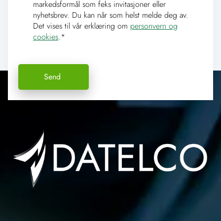
markedsformål som feks invitasjoner eller
nyhetsbrev. Du kan når som helst melde deg av.
Det vises til vår erklæring om
personvern og
cookies
.
*