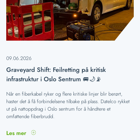
09.06.2026
Graveyard Shift: Feilretting på kritisk
infrastruktur i Oslo Sentrum 🚐🌙📡
Når en fiberkabel ryker og flere kritiske linjer blir berørt,
haster det å få forbindelsene tilbake på plass. Datelco rykket
ut på nattoppdrag i Oslo sentrum for å håndtere et
omfattende fiberbrudd.
Les mer