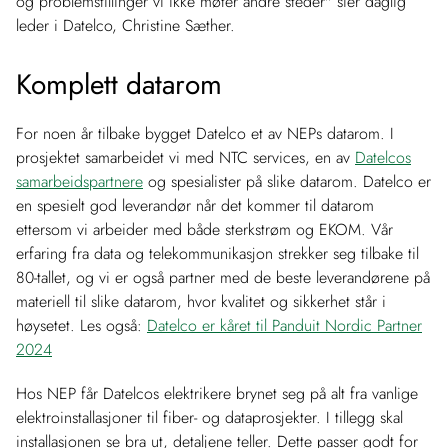
og problemstillinger vi ikke møter andre steder"
sier daglig
leder i Datelco, Christine Sæther.
Komplett datarom
For noen år tilbake bygget Datelco et av NEPs datarom. I
prosjektet samarbeidet vi med NTC services, en av
Datelcos
samarbeidspartnere
og spesialister på slike datarom. Datelco er
en spesielt god leverandør når det kommer til datarom
ettersom vi arbeider med både sterkstrøm og EKOM. Vår
erfaring fra data og telekommunikasjon strekker seg tilbake til
80-tallet, og vi er også partner med de beste leverandørene på
materiell til slike datarom, hvor kvalitet og sikkerhet står i
høysetet. Les også:
Datelco er kåret til Panduit Nordic Partner
2024
Hos NEP får Datelcos elektrikere brynet seg på alt fra vanlige
elektroinstallasjoner til fiber- og dataprosjekter. I tillegg skal
installasjonen se bra ut, detaljene teller. Dette passer godt for