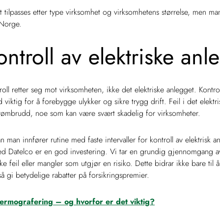
et tilpasses etter type virksomhet og virksomhetens størrelse, men ma
 Norge.
ontroll av elektriske anl
oll retter seg mot virksomheten, ikke det elektriske anlegget. Kontrol
d viktig for å forebygge ulykker og sikre trygg drift. Feil i det elekt
 strømbrudd, noe som kan være svært skadelig for virksomheter.
n man innfører rutine med faste intervaller for kontroll av elektrisk 
ed Datelco er en god investering. Vi tar en grundig gjennomgang av
e feil eller mangler som utgjør en risiko. Dette bidrar ikke bare til
å gi betydelige rabatter på forsikringspremier.
ermografering – og hvorfor er det viktig?