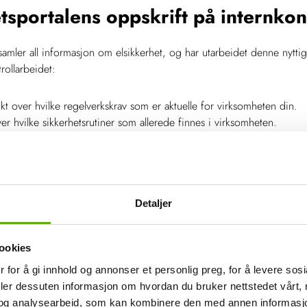
tsportalens oppskrift på internkon
samler all informasjon om elsikkerhet, og har utarbeidet denne nyttige
trollarbeidet:
kt over hvilke regelverkskrav som er aktuelle for virksomheten din.
ver hvilke sikkerhetsrutiner som allerede finnes i virksomheten.
 med elsikkerhet kan være en del av andre målsettinger innen sikker
før utarbeidelse av rutiner og instrukser
g av risikoforholdene må det iverksettes tiltak. Da er det lurt å lage 
iverksette rutiner og instrukser for å avdekke, rette opp og forebygg
.
Detaljer
ndling av avvik.
, ansvar og myndighet.
ookies
dig opplæring av ansatte.
or systematisk gjennomgang og revidering av internkontroll.
 for å gi innhold og annonser et personlig preg, for å levere sos
deler dessuten informasjon om hvordan du bruker nettstedet vårt,
og analysearbeid, som kan kombinere den med annen informasjon d