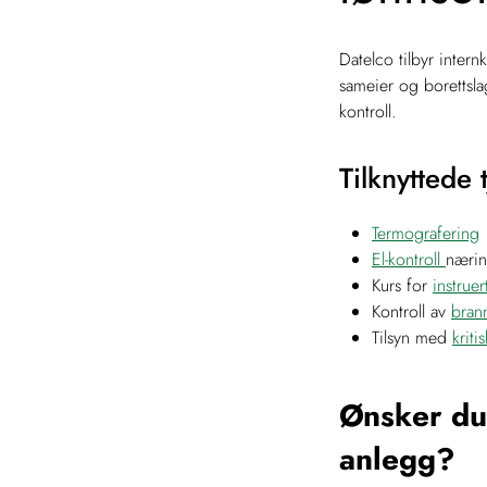
Datelco tilbyr intern
sameier og borettsla
kontroll.
Tilknyttede 
Termografering
El-kontroll
næri
Kurs for
instruer
Kontroll av
bran
Tilsyn med
kriti
Ønsker du 
anlegg?