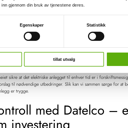
 opplæring for instruert personell
 inn gjennom din bruk av tjenestene deres.
 ansvar i borettslag og 
Egenskaper
Statistikk
er er det styret som har ansvaret for at internkontroll gjennomføres,
forebygge bann og ulykker med elektrisk årsak. Dersom ditt sameie ell
deanlegg for elbil, må
det
også gjennom en årlig kontroll.
tillat utvalg
 el-installatør som Datelco utføre kontroll av det elektriske anlegget, 
eiet sikre at det elektriske anlegget til enhver tid er i forskriftsmessig
orslag til nødvendige utbedringer. Slik kan vi sammen sørge for at bor
nlegg er trygge.
kontroll med Datelco – 
m investering