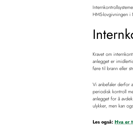
Internkontrollsystem
HMS-lovgivningen i
Internk
Kravet om internkontr
anlegget er imidlerti
føre til brann eller
Vi anbefaler derfor a
periodisk kontroll m
anlegget for å avdekk
ulykker, men kan ogs
Les også:
Hva er t