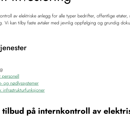
kontroll av elektriske anlegg for alle typer bedrifter, offentlige etat
g. Vi kan tilby faste avtaler med jevnlig oppfølging og grundig doku
tjenester
ng
t personell
n- og nødlyssystemer
sk infrastrukturfunksjoner
tilbud på internkontroll av elektri