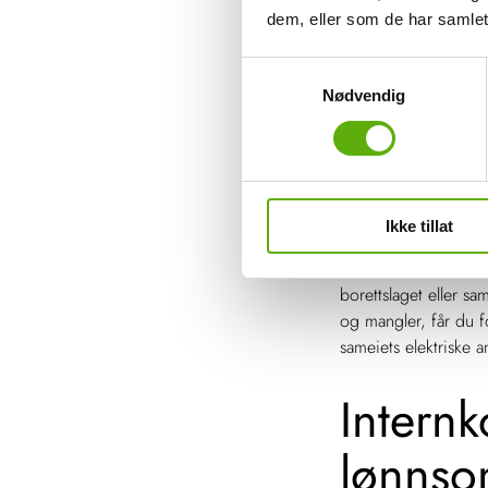
Les også:
Praktisk
dem, eller som de har samlet
Styrets
S
Nødvendig
a
m
t
I borettslag og samei
y
elsikkerheten for å 
k
ladepunkter eller la
Ikke tillat
k
e
Ved å la en autorisert
v
borettslaget eller sam
a
og mangler, får du f
l
sameiets elektriske a
g
Intern
lønnso