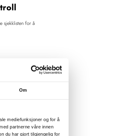
troll
 sjekklisten for å
het.
en handlingsplan.
e feil i elektrisk
Om
iale mediefunksjoner og for å
 med partnerne våre innen
u har gjort tilgjengelig for