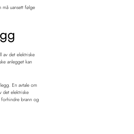
n må uansett følge
egg
l av det elektriske
riske anlegget kan
anlegg. En avtale om
 det elektriske
 å forhindre brann og