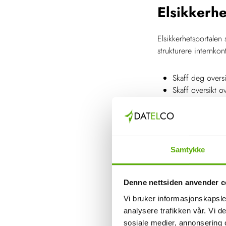
Elsikkerhe
Elsikkerhetsportalen 
strukturere internkon
Skaff deg oversi
Skaff oversikt o
Mål for arbeidet
Kartlegg risiko 
Etter kartleggin
Virksomheten må 
anlegg og utstyr
Samtykke
Rutiner for beha
Fordel oppgaver
Denne nettsiden anvender c
Sørg for nødven
Innfør rutiner f
Vi bruker informasjonskapsler
analysere trafikken vår. Vi 
sosiale medier, annonsering 