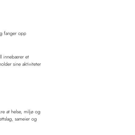
 og fanger opp
ll innebærer et
older sine aktiviteter
kre at helse, miljø og
rettslag, sameier og