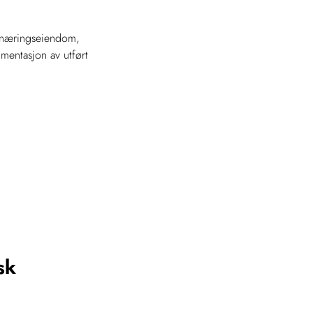
er, næringseiendom,
mentasjon av utført
sk