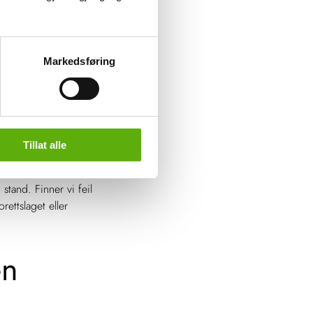
sameier
Markedsføring
 herunder å ivareta
er borettslag eier
Tillat alle
kan styret i
 stand. Finner vi feil
ettslaget eller
en