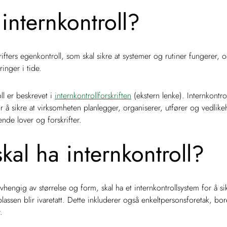
internkontroll?
rifters egenkontroll, som skal sikre at systemer og rutiner fungerer,
inger i tide.
oll er beskrevet i
internkontrollforskriften
(ekstern lenke). Internkontro
r å sikre at virksomheten planlegger, organiserer, utfører og vedlikeh
nde lover og forskrifter.
al ha internkontroll?
vhengig av størrelse og form, skal ha et internkontrollsystem for å si
lassen blir ivaretatt. Dette inkluderer også enkeltpersonsforetak, bo
.