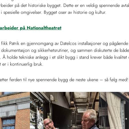
rbeider på det historiske bygget. Dette er en veldig spennende avta
 i spesielle omgivelser. Bygget oser av historie og kultur.
rbeider på Nationaltheatret
 fikk Patrik en gjennomgang av Datelcos installasjoner og pågående
å dokumentasjon og sikkerhetsrutiner, og sammen diskuterte de båd
 Å holde tekniske anlegg i et slikt bygg i stand krever både kvalitet
 er i kontinuerlig bruk.
tsetter ferden til nye spennende bygg de neste ukene – så følg med!