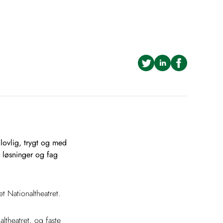
e lovlig, trygt og med
e løsninger og fag
t Nationaltheatret.
ltheatret, og faste