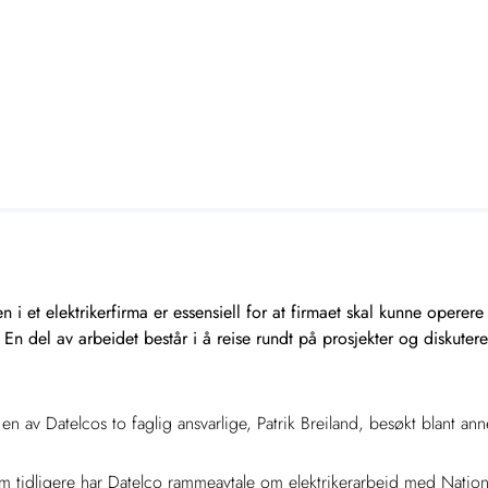
en i et elektrikerfirma er essensiell for at firmaet skal kunne operer
 En del av arbeidet består i å reise rundt på prosjekter og diskuter
 av Datelcos to faglig ansvarlige, Patrik Breiland, besøkt blant anne
m tidligere har Datelco rammeavtale om elektrikerarbeid med Nationa