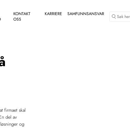
KONTAKT
KARRIERE
SAMFUNNSANSVAR
O
OSS
å
at firmaet skal
En del av
 løsninger og