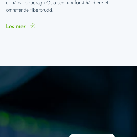
ut på nattoppdrag i Oslo sentrum for å håndtere et
omfattende fiberbrudd.
Les mer