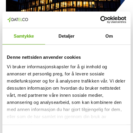
Samtykke
Detaljer
Om
01.12.2025
Vinn-vinn på energieffektivisering av eldre
næringsbygg
Denne nettsiden anvender cookies
Vi bruker informasjonskapsler for å gi innhold og
Med korte dager og lavere temperaturer øker behovet for lys
annonser et personlig preg, for å levere sosiale
og varme i næringsbygg, noe som igjen fører til høyere
mediefunksjoner og for å analysere trafikken vår. Vi deler
energiforbruk.
dessuten informasjon om hvordan du bruker nettstedet
vårt, med partnerne våre innen sosiale medier,
annonsering og analysearbeid, som kan kombinere den
Les mer
med annen informasjon du har gjort tilgjengelig for dem,
eller som de har samlet inn gjennom din bruk av
tjenestene deres.
S