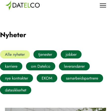
Nyheter
Alle nyheter
tjenester
jobber
karriere
om Datelco
leverandører
nye kontrakter
EKOM
samarbeidspartnere
datasikkerhet