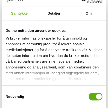
19.08.2025
Samtykke
Detaljer
Om
Hva er en EKOM-installatør/montør – og
hvordan blir du det?
Denne nettsiden anvender cookies
Vi bruker informasjonskapsler for å gi innhold og
Egentlig er det ganske enkelt: En EKOM-montør jobber med
annonser et personlig preg, for å levere sosiale
det som får nettet til å virke. Fiberen, nettverkskablene, wifi-
mediefunksjoner og for å analysere trafikken vår. Vi deler
sonene og datasystemene som ligger bak det meste av
dessuten informasjon om hvordan du bruker nettstedet
kommunikasjonen i bygg og samfunn.
vårt, med partnerne våre innen sosiale medier,
annonsering og analysearbeid, som kan kombinere den
Les mer
med annen informasjon du har gjort tilgjengelig for dem,
eller som de har samlet inn gjennom din bruk av
tjenestene deres.
S
Nødvendig
a
m