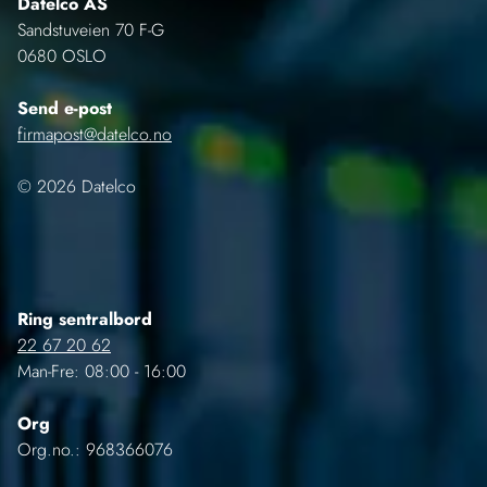
Datelco AS
Sandstuveien 70 F-G
0680 OSLO
Send e-post
firmapost@datelco.no
© 2026 Datelco
Ring sentralbord
22 67 20 62
Man-Fre: 08:00 - 16:00
Org
Org.no.: 968366076