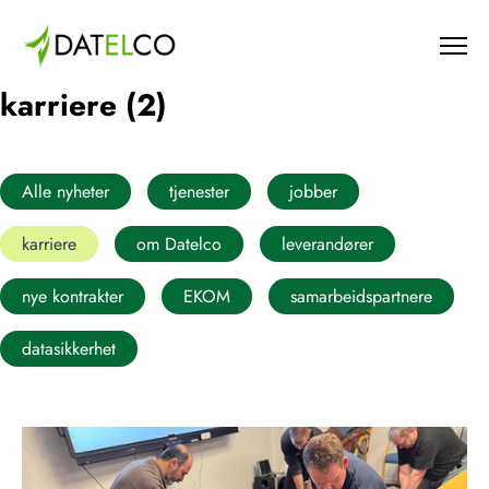
karriere (2)
Alle nyheter
tjenester
jobber
karriere
om Datelco
leverandører
nye kontrakter
EKOM
samarbeidspartnere
datasikkerhet