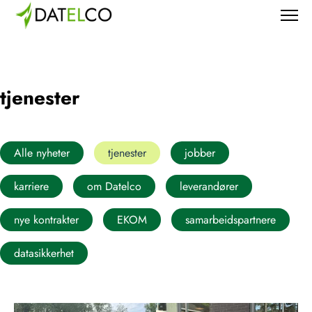
tjenester
Alle nyheter
tjenester
jobber
karriere
om Datelco
leverandører
nye kontrakter
EKOM
samarbeidspartnere
datasikkerhet