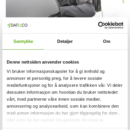
Samtykke
Detaljer
Om
23.06.2026
Når noe stopper opp, må noen rykke ut
Denne nettsiden anvender cookies
Her får du et lite innblikk i Datelcos avdeling for service og
Vi bruker informasjonskapsler for å gi innhold og
kompetanse hvor elektrikerne står klare når kundene trenger
annonser et personlig preg, for å levere sosiale
dem.
mediefunksjoner og for å analysere trafikken vår. Vi deler
dessuten informasjon om hvordan du bruker nettstedet
Les mer
vårt, med partnerne våre innen sosiale medier,
annonsering og analysearbeid, som kan kombinere den
med annen informasjon du har gjort tilgjengelig for dem,
eller som de har samlet inn gjennom din bruk av
tjenestene deres.