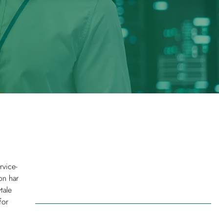
rvice-
on har
tale
for