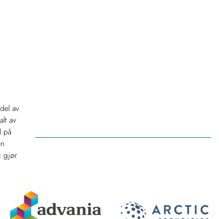
 del av
alt av
l på
en
i gjør