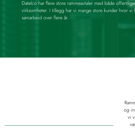
Datelco har flere store rammeavtaler med både offentlige
virksomheter. I tillegg har vi mange store kunder hvor vi
samarbeid over flere år.
Ramme
og in
vi 
va