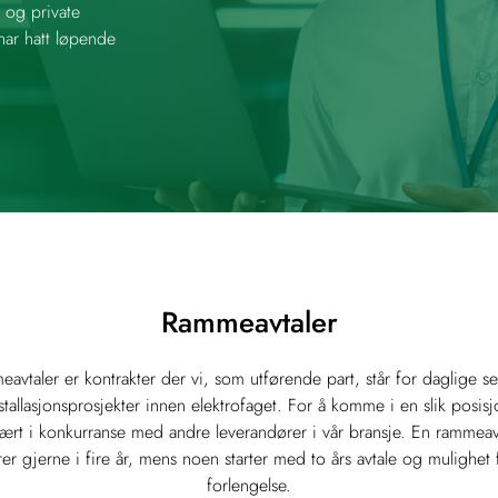
 og private
 har hatt løpende
Rammeavtaler
avtaler er kontrakter der vi, som utførende part, står for daglige se
stallasjonsprosjekter innen elektrofaget. For å komme i en slik posisj
vært i konkurranse med andre leverandører i vår bransje. En rammeav
rer gjerne i fire år, mens noen starter med to års avtale og mulighet 
forlengelse.