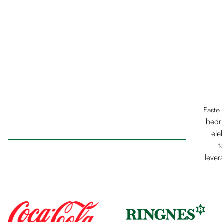
Faste 
bedri
ele
t
lever