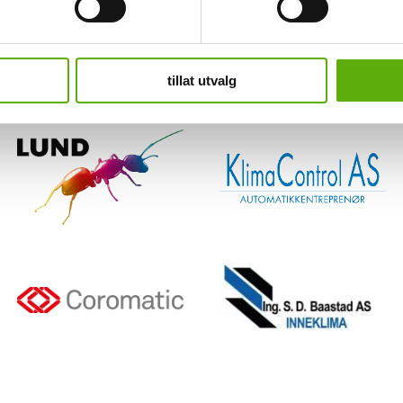
Samarbeidspartnere
elco har også mange gode samarbeidspartnere hvor vi har hatt løp
tillat utvalg
samarbeid over flere år.