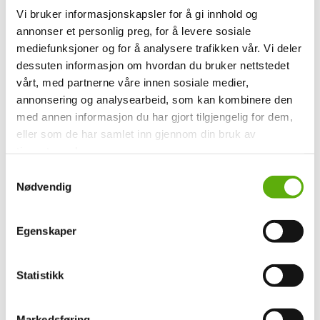
Vi bruker informasjonskapsler for å gi innhold og
Adgangskontroll
annonser et personlig preg, for å levere sosiale
mediefunksjoner og for å analysere trafikken vår. Vi deler
Adgangskontrollsystemer hjelper deg holde bygget ditt
dessuten informasjon om hvordan du bruker nettstedet
sikkert fra uvedkommende, samtidig holder du kontroll
vårt, med partnerne våre innen sosiale medier,
på hvem som kommer og går.
annonsering og analysearbeid, som kan kombinere den
med annen informasjon du har gjort tilgjengelig for dem,
Et elektronisk adgangskontrollsystem bør være fleksibelt
eller som de har samlet inn gjennom din bruk av
og dynamisk. Systemet bør også være brukervennlig
tjenestene deres.
slik at er det enkelt å beskytte dører til lokaler og rom,
S
samtidig som autoriserte personer får rask adgang. Det
Nødvendig
a
kan være fornuftig å kombinere adgangskontrollsystem
m
og innbruddsalarm i et sikkerhetssystem. La oss se på
t
det sammen med deg.
Egenskaper
y
k
Vi har rådgivere, prosjektledere og teknikere med
k
Statistikk
inngående produktkunnskap og flerfaglig kompetanse.
e
v
Datelco hjelper deg med nytt
Markedsføring