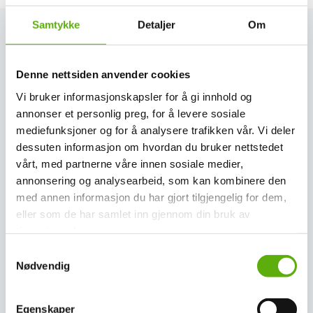
Samtykke
Detaljer
Om
Se siste nytt her
Denne nettsiden anvender cookies
Vi bruker informasjonskapsler for å gi innhold og
Se alle nyheter
annonser et personlig preg, for å levere sosiale
mediefunksjoner og for å analysere trafikken vår. Vi deler
dessuten informasjon om hvordan du bruker nettstedet
vårt, med partnerne våre innen sosiale medier,
annonsering og analysearbeid, som kan kombinere den
med annen informasjon du har gjort tilgjengelig for dem,
eller som de har samlet inn gjennom din bruk av
tjenestene deres.
S
Nødvendig
a
m
t
Egenskaper