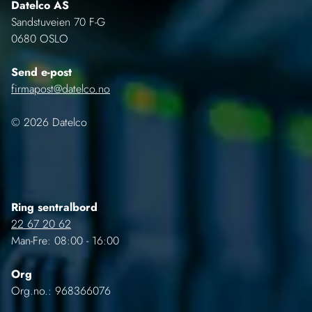
Datelco AS
Sandstuveien 70 F-G
0680 OSLO
Send e-post
firmapost@datelco.no
© 2026 Datelco
Ring sentralbord
22 67 20 62
Man-Fre: 08:00 - 16:00
Org
Org.no.: 968366076