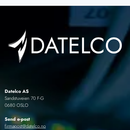
Datelco AS
Sandstuveien 70 F-G
0680 OSLO
Send e-post
firmapost@datelco.no