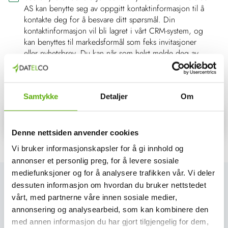
AS kan benytte seg av oppgitt kontaktinformasjon til å
kontakte deg for å besvare ditt spørsmål. Din
kontaktinformasjon vil bli lagret i vårt CRM-system, og
kan benyttes til markedsformål som feks invitasjoner
eller nyhetsbrev. Du kan når som helst melde deg av.
Det vises til vår erklæring om
personvern og cookies
.
*
Samtykke
Detaljer
Om
Denne nettsiden anvender cookies
Vi bruker informasjonskapsler for å gi innhold og
annonser et personlig preg, for å levere sosiale
mediefunksjoner og for å analysere trafikken vår. Vi deler
dessuten informasjon om hvordan du bruker nettstedet
vårt, med partnerne våre innen sosiale medier,
Se siste nytt her
annonsering og analysearbeid, som kan kombinere den
med annen informasjon du har gjort tilgjengelig for dem,