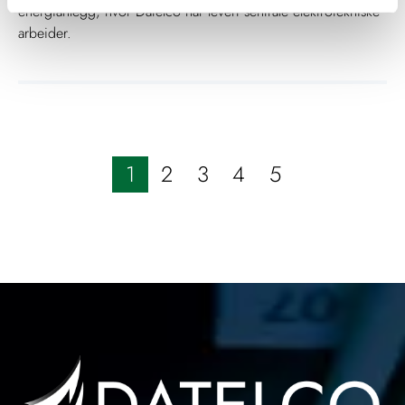
energianlegg, hvor Datelco har levert sentrale elektrotekniske
arbeider.
1
2
3
4
5