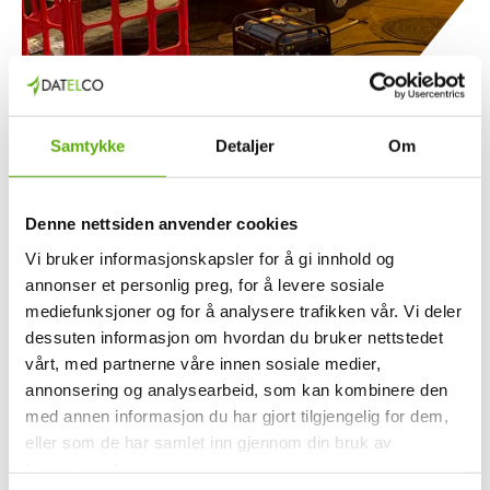
09.06.2026
Samtykke
Detaljer
Om
Graveyard Shift: Feilretting på kritisk
infrastruktur i Oslo Sentrum 🚐🌙📡
Denne nettsiden anvender cookies
Vi bruker informasjonskapsler for å gi innhold og
Når en fiberkabel ryker og flere kritiske linjer blir berørt,
annonser et personlig preg, for å levere sosiale
haster det å få forbindelsene tilbake på plass. Datelco rykket
mediefunksjoner og for å analysere trafikken vår. Vi deler
ut på nattoppdrag i Oslo sentrum for å håndtere et
dessuten informasjon om hvordan du bruker nettstedet
omfattende fiberbrudd.
vårt, med partnerne våre innen sosiale medier,
annonsering og analysearbeid, som kan kombinere den
Les mer
med annen informasjon du har gjort tilgjengelig for dem,
eller som de har samlet inn gjennom din bruk av
tjenestene deres.