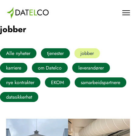
jobber
Alle nyheter
tjenester
jobber
karriere
om Datelco
leverandører
nye kontrakter
EKOM
samarbeidspartnere
datasikkerhet